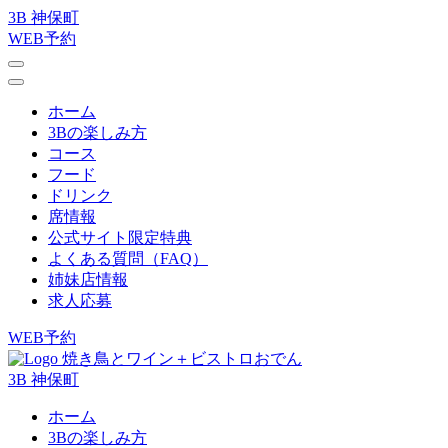
3B 神保町
WEB予約
ホーム
3Bの楽しみ方
コース
フード
ドリンク
席情報
公式サイト限定特典
よくある質問（FAQ）
姉妹店情報
求人応募
WEB予約
焼き鳥とワイン＋ビストロおでん
3B 神保町
ホーム
3Bの楽しみ方