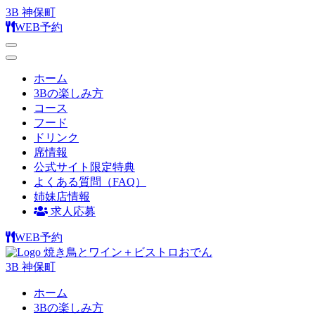
3B 神保町
WEB予約
ホーム
3Bの楽しみ方
コース
フード
ドリンク
席情報
公式サイト限定特典
よくある質問（FAQ）
姉妹店情報
求人応募
WEB予約
焼き鳥とワイン＋ビストロおでん
3B 神保町
ホーム
3Bの楽しみ方