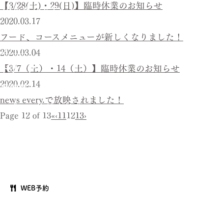
【3/28(土)・29(日)】臨時休業のお知らせ
3Bの楽しみ方
2020.03.17
コース
フード、コースメニューが新しくなりました！
フード
2020.03.04
【3/7（土）・14（土）】臨時休業のお知らせ
ドリンク
2020.02.14
席情報
news every.で放映されました！
公式サイト限定特典
Page 12 of 13
«
‹
11
12
13
›
よくある質問（FAQ）
姉妹店情報
求人応募
WEB予約