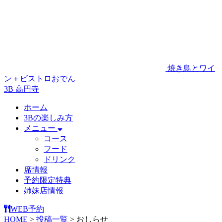
焼き鳥とワイ
ン＋ビストロおでん
3B 高円寺
ホーム
3Bの楽しみ方
メニュー
コース
フード
ドリンク
席情報
予約限定特典
姉妹店情報
WEB予約
HOME
>
投稿一覧
>
おしらせ